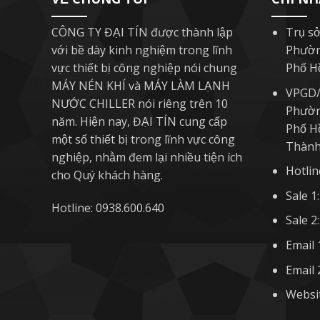
CÔNG TY ĐẠI TÍN được thành lập
Trụ sở
với bề dày kinh nghiệm trong lĩnh
Phườn
vực thiết bị công nghiệp nói chung
Phố H
MÁY NÉN KHÍ và MÁY LÀM LẠNH
VPGD/
NƯỚC CHILLER nói riêng trên 10
Phườn
năm. Hiện nay, ĐẠI TÍN cung cấp
Phố H
một số thiết bị trong lĩnh vực công
Thành 
nghiệp, nhằm đem lại nhiều tiện ích
Hotlin
cho Quý khách hàng.
Sale 1
Hotline: 0938.600.640
Sale 2
Email 
Email 
Websit