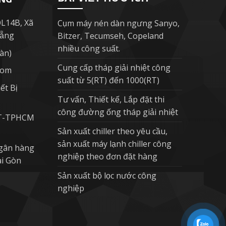
QL14B, Xã
Cụm máy nén dàn ngưng Sanyo,
Nẵng
Bitzer, Tecumseh, Copeland
nhiều công suất.
àn)
Cung cấp tháp giải nhiệt công
com
suất từ 5(RT) đến 1000(RT)
ết Bị
Tư vấn, Thiết kế, Lắp đặt thi
công đường ống tháp giải nhiệt
ĐT-TPHCM
Sản xuất chiller theo yêu cầu,
sản xuất máy lạnh chiller công
gân hàng
nghiệp theo đơn đặt hàng
ài Gòn
Sản xuất bộ lọc nước công
nghiệp