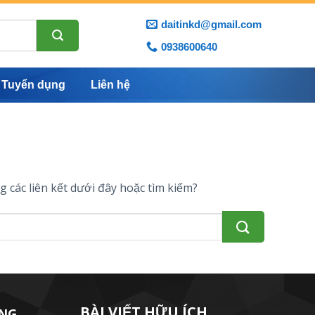
daitinkd@gmail.com
0938600640
Tuyển dụng
Liên hệ
g các liên kết dưới đây hoặc tìm kiếm?
BÀI VIẾT HỮU ÍCH
UNG