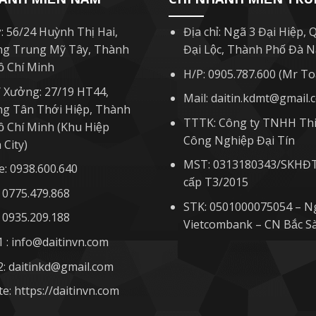
: 56/24 Huỳnh Thị Hai,
Địa chỉ: Ngã 3 Đại Hiệp, 
g Trung Mỹ Tây, Thành
Đại Lộc, Thành Phố Đà 
ồ Chí Minh
H/P: 0905.787.600 (Mr To
 Xưởng: 27/19 HT44,
Mail: daitin.kdmt@gmail.
g Tân Thới Hiệp, Thành
TTTK: Công ty TNHH Thi
ồ Chí Minh (Khu Hiệp
Công Nghiệp Đại Tín
City)
MST: 0313180343/SKH
e: 0938.600.640
cấp T3/2015
: 0775.479.868
STK: 0501000075054 – N
: 0935.209.188
Vietcombank – CN Bắc S
1 : info@daitinvn.com
2: daitinkd@gmail.com
e: https://daitinvn.com